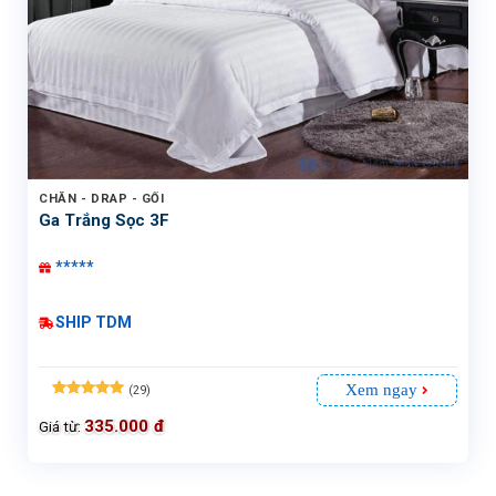
CHĂN - DRAP - GỐI
Ga Trắng Sọc 3F
*****
SHIP TDM
Xem ngay
(29)
Được xếp
hạng
335.000
4.97
đ
Giá từ:
5 sao