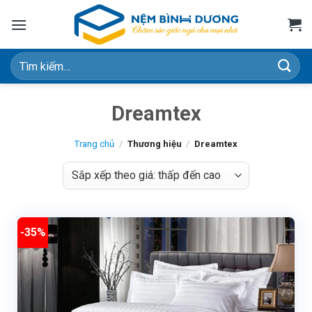
Bỏ
qua
nội
dung
Tìm
kiếm:
Dreamtex
Trang chủ
/
Thương hiệu
/
Dreamtex
-35%