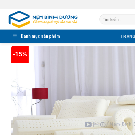
Bỏ
qua
Tìm
nội
kiếm:
dung
Danh mục sản phẩm
TRANG
-15%