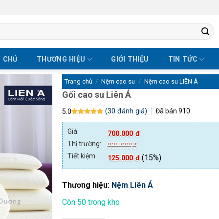
 CHỦ
THƯƠNG HIỆU
GIỚI THIỆU
TIN TỨC
Trang chủ
/
Nệm cao su
/
Nệm cao su LIÊN Á
Gối cao su Liên Á
(
30
đánh giá)
Đã bán
910
5.0
5.0
30
trên 5
dựa trên
Giá:
700.000
đ
đánh giá
Thị trường:
825.000
đ
Tiết kiệm:
(15%)
125.000
đ
Thương hiệu:
Nệm Liên Á
Còn 50 trong kho