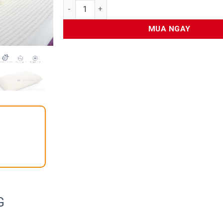
Gối cao su Liên Á số lượng
MUA NGAY
G